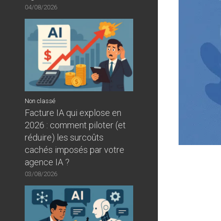
04/08/2026
Non classé
Facture IA qui explose en
2026 : comment piloter (et
réduire) les surcoûts
cachés imposés par votre
agence IA ?
03/08/2026