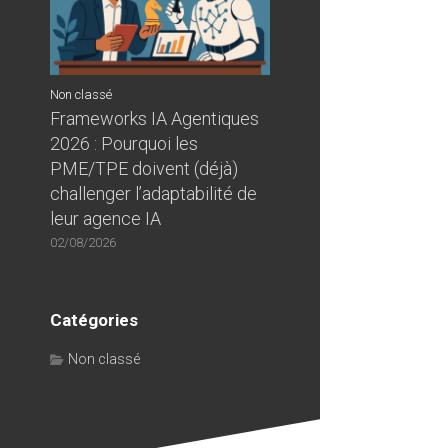
Non classé
Frameworks IA Agentiques
2026 : Pourquoi les
PME/TPE doivent (déjà)
challenger l’adaptabilité de
leur agence IA
02/08/2026
Catégories
Non classé