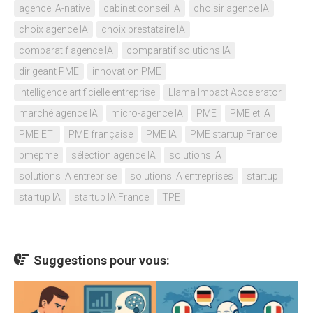
agence IA-native
cabinet conseil IA
choisir agence IA
choix agence IA
choix prestataire IA
comparatif agence IA
comparatif solutions IA
dirigeant PME
innovation PME
intelligence artificielle entreprise
Llama Impact Accelerator
marché agence IA
micro-agence IA
PME
PME et IA
PME ETI
PME française
PME IA
PME startup France
pmepme
sélection agence IA
solutions IA
solutions IA entreprise
solutions IA entreprises
startup
startup IA
startup IA France
TPE
Suggestions pour vous: