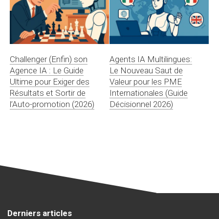
Challenger (Enfin) son
Agents IA Multilingues:
Agence IA : Le Guide
Le Nouveau Saut de
Ultime pour Exiger des
Valeur pour les PME
Résultats et Sortir de
Internationales (Guide
l’Auto-promotion (2026)
Décisionnel 2026)
Derniers articles