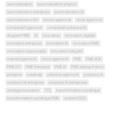
automatisation
automatisation emplois
automatisation entreprise
automatisation IA
automatisation RH
choisir agence IA
choix agence IA
comparatif agence IA
comparatif solutions IA
dirigeant PME
IA
innovation
innovation digitale
innovation entreprise
innovation IA
innovation PME
innovation responsable
innovation sécurité
marché agence IA
micro-agence IA
PME
PME et IA
PME ETI
PME française
PME IA
PME startup France
pmepme
roadmap
sélection agence IA
solutions IA
solutions IA entreprise
solutions IA entreprises
stratégie innovation
TPE
transformation numérique
transformation numérique PME
vivatech2025