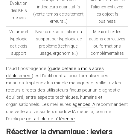
Évolution
indicateurs quantitatifs
l’alignement avec
des KPIs
(vente, temps de traitement,
les objectifs
métiers
erreurs…)
business
Volume et
Niveau de sollicitation du
Mieux cibler les
typologie
support par typologie de
actions correctives
de tickets
problème (technique,
ou formations
support
usage, ergonomie…)
complémentaires
L’audit post-agence (
guide détaillé 6 mois après
déploiement
) est l’outil central pour formaliser ces
mesures. Impliquez les middle managers et sollicitez les
retours directs des utilisateurs finaux pour un diagnostic
équilibré, entre aspects techniques, humains et
organisationnels. Les meilleures
agences IA
recommandent
une veille active sur le « shadow IA métier », comme
l’explique
cet article de référence
.
Réactiver la dynamique : leviers