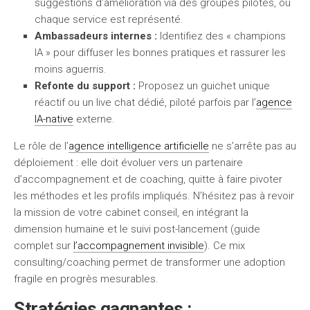
suggestions d’amélioration via des groupes pilotes, où
chaque service est représenté.
Ambassadeurs internes :
Identifiez des « champions
IA » pour diffuser les bonnes pratiques et rassurer les
moins aguerris.
Refonte du support :
Proposez un guichet unique
réactif ou un live chat dédié, piloté parfois par l’
agence
IA-native
externe.
Le rôle de l’
agence intelligence artificielle
ne s’arrête pas au
déploiement : elle doit évoluer vers un partenaire
d’accompagnement et de coaching, quitte à faire pivoter
les méthodes et les profils impliqués. N’hésitez pas à revoir
la mission de votre cabinet conseil, en intégrant la
dimension humaine et le suivi post-lancement (guide
complet sur
l’accompagnement invisible
). Ce mix
consulting/coaching permet de transformer une adoption
fragile en progrès mesurables.
Stratégies gagnantes :