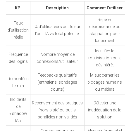
KPI
Description
Comment l’utiliser
Repérer
Taux
% d’utilisateurs actifs sur
décroissance ou
d’utilisation
l’outil IA vs total potentiel
stagnation post-
réelle
lancement
Identifier la
Fréquence
Nombre moyen de
routinisation ou le
des logins
connexions/utilisateur
désintérêt
Feedbacks qualitatifs
Mieux cerner les
Remontées
(entretiens, sondages
blocages humains
terrain
courts)
ou métiers
Incidents
Recensement des pratiques
Détecter une
de
‘hors piste’ ou outils
inadéquation de la
« shadow
parallèles non validés
solution
IA »
Comparaison des
Mesurer l’impact et