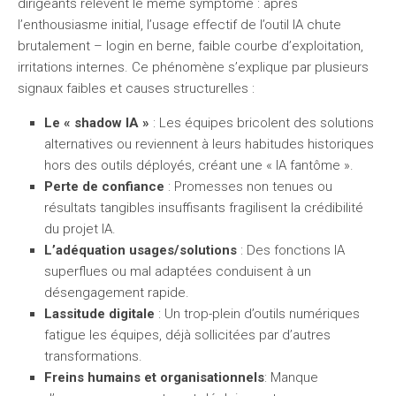
dirigeants relèvent le même symptôme : après
l’enthousiasme initial, l’usage effectif de l’outil IA chute
brutalement – login en berne, faible courbe d’exploitation,
irritations internes. Ce phénomène s’explique par plusieurs
signaux faibles et causes structurelles :
Le « shadow IA »
: Les équipes bricolent des solutions
alternatives ou reviennent à leurs habitudes historiques
hors des outils déployés, créant une « IA fantôme ».
Perte de confiance
: Promesses non tenues ou
résultats tangibles insuffisants fragilisent la crédibilité
du projet IA.
L’adéquation usages/solutions
: Des fonctions IA
superflues ou mal adaptées conduisent à un
désengagement rapide.
Lassitude digitale
: Un trop-plein d’outils numériques
fatigue les équipes, déjà sollicitées par d’autres
transformations.
Freins humains et organisationnels
: Manque