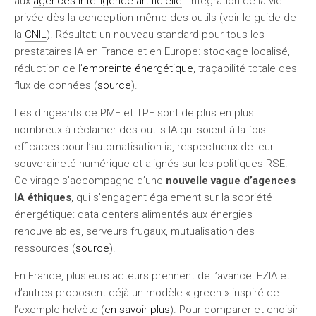
aux
agences intelligence artificielle
l’intégration de la vie
privée dès la conception même des outils (voir le guide de
la
CNIL
). Résultat: un nouveau standard pour tous les
prestataires IA en France et en Europe: stockage localisé,
réduction de l’
empreinte énergétique
, traçabilité totale des
flux de données (
source
).
Les dirigeants de PME et TPE sont de plus en plus
nombreux à réclamer des outils IA qui soient à la fois
efficaces pour l’automatisation ia, respectueux de leur
souveraineté numérique et alignés sur les politiques RSE.
Ce virage s’accompagne d’une
nouvelle vague d’agences
IA éthiques
, qui s’engagent également sur la sobriété
énergétique: data centers alimentés aux énergies
renouvelables, serveurs frugaux, mutualisation des
ressources (
source
).
En France, plusieurs acteurs prennent de l’avance: EZIA et
d’autres proposent déjà un modèle « green » inspiré de
l’exemple helvète (
en savoir plus
). Pour comparer et choisir