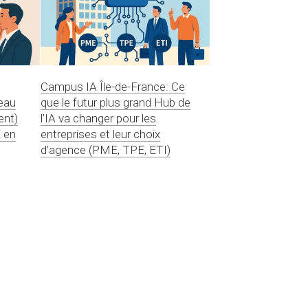
Campus IA Île-de-France: Ce
veau
que le futur plus grand Hub de
ent)
l’IA va changer pour les
 en
entreprises et leur choix
d’agence (PME, TPE, ETI)