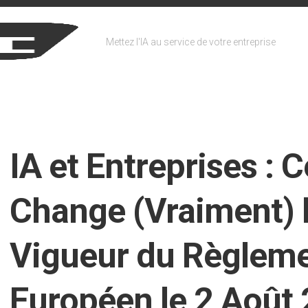
Mettez l'IA au service de votre entreprise
IA et Entreprises : 
Change (Vraiment) l
Vigueur du Règlem
Européen le 2 Août