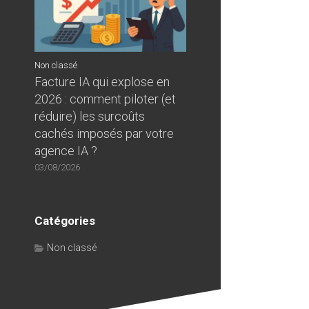
Non classé
Facture IA qui explose en
2026 : comment piloter (et
réduire) les surcoûts
cachés imposés par votre
agence IA ?
03/08/2026
Catégories
Non classé