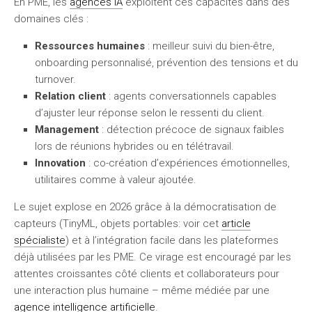
En PME, les
agences IA
exploitent ces capacités dans des
domaines clés :
Ressources humaines
: meilleur suivi du bien-être,
onboarding personnalisé, prévention des tensions et du
turnover.
Relation client
: agents conversationnels capables
d’ajuster leur réponse selon le ressenti du client.
Management
: détection précoce de signaux faibles
lors de réunions hybrides ou en télétravail.
Innovation
: co-création d’expériences émotionnelles,
utilitaires comme à valeur ajoutée.
Le sujet explose en 2026 grâce à la démocratisation de
capteurs (TinyML, objets portables: voir cet
article
spécialiste
) et à l’intégration facile dans les plateformes
déjà utilisées par les PME. Ce virage est encouragé par les
attentes croissantes côté clients et collaborateurs pour
une interaction plus humaine – même médiée par une
agence intelligence artificielle
.