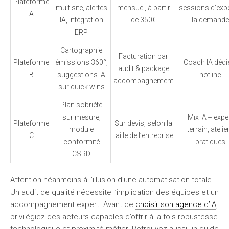
Plateforme
multisite, alertes
mensuel, à partir
sessions d’expe
A
IA, intégration
de 350€
la demande
ERP
Cartographie
Facturation par
Plateforme
émissions 360°,
Coach IA dédi
audit & package
B
suggestions IA
hotline
accompagnement
sur quick wins
Plan sobriété
sur mesure,
Mix IA + expe
Plateforme
Sur devis, selon la
module
terrain, atelie
C
taille de l’entreprise
conformité
pratiques
CSRD
Attention néanmoins à l’illusion d’une automatisation totale.
Un audit de qualité nécessite l’implication des équipes et un
accompagnement expert. Avant de
choisir son agence d’IA
,
privilégiez des acteurs capables d’offrir à la fois robustesse