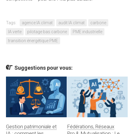
Tags:
agence IA climat
audit IA climat
carbone
IA verte
pilotage bas carbone
PME industrielle
transition énergétique PME
Suggestions pour vous:
Gestion patrimoniale et
Fédérations, Réseaux
IA : comment les
Pro & Mutualisation : Le